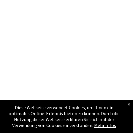
FULLIES
HARDTAIL-MTBs
BIKES FÜR KIDS
RACE/CROSS/GRAVEL
SALE BIS 50%
SALE BIKES
SALE E-BIKES TEIL1
×
Diese Webseite verwendet Cookies, um Ihnen ein
SALE E-BIKES TEIL2
optimales Online-Erlebnis bieten zu können. Durch die
Nutzung dieser Webseite erklären Sie sich mit der
SHELF WARMERS
Verwendung von Cookies einverstanden.
Mehr Infos