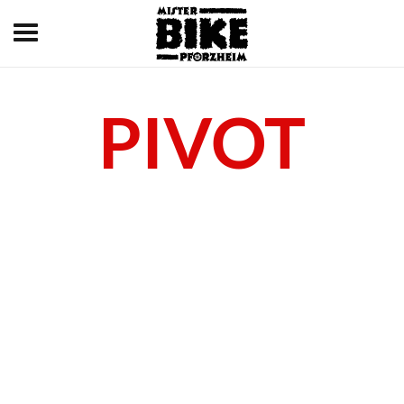
MR. BIKE
DAS TEAM
PIVOT
DARUM ZU UNS!
DAS RICHTIGE RAD
(E-)BIKES 2026
E-FULLIES
E-HARDTAIL-MTBs
E-CITY/E-TREKKING
E-
RACE/CROSS/GRAVEL