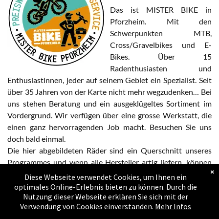
Das ist MISTER BIKE in
FULLIES
Pforzheim. Mit den
Schwerpunkten MTB,
HARDTAIL-MTBs
Cross/Gravelbikes und E-
Bikes. Über 15
BIKES FÜR KIDS
Radenthusiasten und
Enthusiastinnen, jeder auf seinem Gebiet ein Spezialist. Seit
RACE/CROSS/GRAVEL
über 35 Jahren von der Karte nicht mehr wegzudenken… Bei
uns stehen Beratung und ein ausgeklügeltes Sortiment im
SALE BIS 50%
Vordergrund. Wir verfügen über eine grosse Werkstatt, die
einen ganz hervorragenden Job macht. Besuchen Sie uns
SALE BIKES
doch bald einmal.
Die hier abgebildeten Räder sind ein Querschnitt unseres
SALE E-BIKES TEIL1
Programmes und wenn alle Hersteller artig liefern, können
×
wir auch auf jeden Kundenwunsch reagieren. Sprechen Sie
Diese Webseite verwendet Cookies, um Ihnen ein
SALE E-BIKES TEIL2
mit uns, welche Pläne Sie in Sachen Fahrrad haben, wir sind
optimales Online-Erlebnis bieten zu können. Durch die
Nutzung dieser Webseite erklären Sie sich mit der
die Guten und die Richtigen.
SHELF WARMERS
Verwendung von Cookies einverstanden.
Mehr Infos